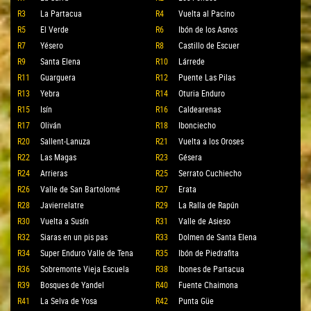
R3
La Partacua
R4
Vuelta al Pacino
R5
El Verde
R6
Ibón de los Asnos
R7
Yésero
R8
Castillo de Escuer
R9
Santa Elena
R10
Lárrede
R11
Guarguera
R12
Puente Las Pilas
R13
Yebra
R14
Oturia Enduro
R15
Isín
R16
Caldearenas
R17
Oliván
R18
Ibonciecho
R20
Sallent-Lanuza
R21
Vuelta a los Oroses
R22
Las Magas
R23
Gésera
R24
Arrieras
R25
Serrato Cuchiecho
R26
Valle de San Bartolomé
R27
Erata
R28
Javierrelatre
R29
La Ralla de Rapún
R30
Vuelta a Susín
R31
Valle de Asieso
R32
Siaras en un pis pas
R33
Dolmen de Santa Elena
R34
Super Enduro Valle de Tena
R35
Ibón de Piedrafita
R36
Sobremonte Vieja Escuela
R38
Ibones de Partacua
R39
Bosques de Yandel
R40
Fuente Chaimona
R41
La Selva de Yosa
R42
Punta Güe