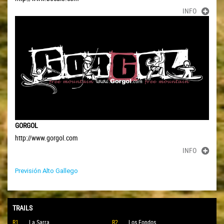
INFO
GORGOL
http://www.gorgol.com
INFO
Previsión Alto Gallego
TRAILS
R1
La Sarra
R2
Los Fondos