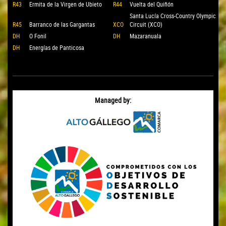
R43
Ermita de la Virgen de Ubieto
R44
Vuelta del Quiñón
Santa Lucía Cross-Country Olympic
R45
Barranco de las Gargantas
XCO
Circuit (XCO)
DH
O Fonil
DH
Mazaranuala
DH
Energías de Panticosa
Managed by: