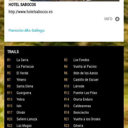
HOTEL SABOCOS
http://www.hotelsabocos.es
INFO
Previsión Alto Gallego
TRAILS
R1
La Sarra
R2
Los Fondos
R3
La Partacua
R4
Vuelta al Pacino
R5
El Verde
R6
Ibón de los Asnos
R7
Yésero
R8
Castillo de Escuer
R9
Santa Elena
R10
Lárrede
R11
Guarguera
R12
Puente Las Pilas
R13
Yebra
R14
Oturia Enduro
R15
Isín
R16
Caldearenas
R17
Oliván
R18
Ibonciecho
R20
Sallent-Lanuza
R21
Vuelta a los Oroses
R22
Las Magas
R23
Gésera