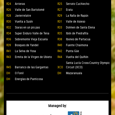
R24
Arrieras
R25
Serrato Cuchiecho
R26
Valle de San Bartolomé
R27
Erata
R28
Javierrelatre
R29
La Ralla de Rapún
R30
Vuelta a Susín
R31
Valle de Asieso
R32
Siaras en un pis pas
R33
Dolmen de Santa Elena
R34
Super Enduro Valle de Tena
R35
Ibón de Piedrafita
R36
Sobremonte Vieja Escuela
R38
Ibones de Partacua
R39
Bosques de Yandel
R40
Fuente Chaimona
R41
La Selva de Yosa
R42
Punta Güe
R43
Ermita de la Virgen de Ubieto
R44
Vuelta del Quiñón
Santa Lucía Cross-Country Olympic
R45
Barranco de las Gargantas
XCO
Circuit (XCO)
DH
O Fonil
DH
Mazaranuala
DH
Energías de Panticosa
Managed by: