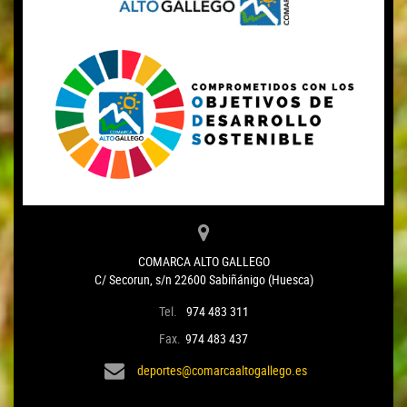
COMARCA ALTO GALLEGO
C/ Secorun, s/n 22600 Sabiñánigo (Huesca)
Tel.
974 483 311
Fax.
974 483 437
deportes@comarcaaltogallego.es