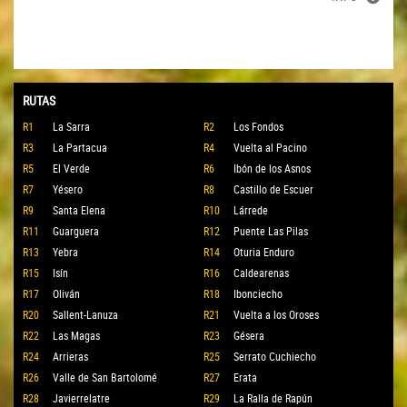
RUTAS
R1
La Sarra
R2
Los Fondos
R3
La Partacua
R4
Vuelta al Pacino
R5
El Verde
R6
Ibón de los Asnos
R7
Yésero
R8
Castillo de Escuer
R9
Santa Elena
R10
Lárrede
R11
Guarguera
R12
Puente Las Pilas
R13
Yebra
R14
Oturia Enduro
R15
Isín
R16
Caldearenas
R17
Oliván
R18
Ibonciecho
R20
Sallent-Lanuza
R21
Vuelta a los Oroses
R22
Las Magas
R23
Gésera
R24
Arrieras
R25
Serrato Cuchiecho
R26
Valle de San Bartolomé
R27
Erata
R28
Javierrelatre
R29
La Ralla de Rapún