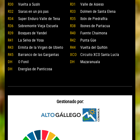
R30
Vuelta a Susín
R31
Valle de Asieso
R32
Siaras en un pis pas
R33
Dolmen de Santa Elena
R34
Super Enduro Valle de Tena
R35
Ibón de Piedrafita
R36
Sobremonte Vieja Escuela
R38
Ibones de Partacua
R39
Bosques de Yandel
R40
Fuente Chaimona
R41
La Selva de Yosa
R42
Punta Güe
R43
Ermita de la Virgen de Ubieto
R44
Vuelta del Quiñón
R45
Barranco de las Gargantas
XCO
Circuito XCO Santa Lucía
DH
O Fonil
DH
Mazaranuala
DH
Energías de Panticosa
Gestionado por: