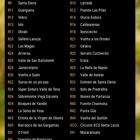
R9
Santa Elena
R10
Lárrede
R11
Guarguera
R12
Puente Las Pilas
R13
Yebra
R14
Oturia Enduro
R15
Isín
R16
Caldearenas
R17
Oliván
R18
Ibonciecho
R20
Sallent-Lanuza
R21
Vuelta a los Oroses
R22
Las Magas
R23
Gésera
R24
Arrieras
R25
Serrato Cuchiecho
R26
Valle de San Bartolomé
R27
Erata
R28
Javierrelatre
R29
La Ralla de Rapún
R30
Vuelta a Susín
R31
Valle de Asieso
R32
Siaras en un pis pas
R33
Dolmen de Santa Elena
R34
Super Enduro Valle de Tena
R35
Ibón de Piedrafita
R36
Sobremonte Vieja Escuela
R38
Ibones de Partacua
R39
Bosques de Yandel
R40
Fuente Chaimona
R41
La Selva de Yosa
R42
Punta Güe
R43
Ermita de la Virgen de Ubieto
R44
Vuelta del Quiñón
R45
Barranco de las Gargantas
XCO
Circuito XCO Santa Lucía
DH
O Fonil
DH
Mazaranuala
DH
Energías de Panticosa