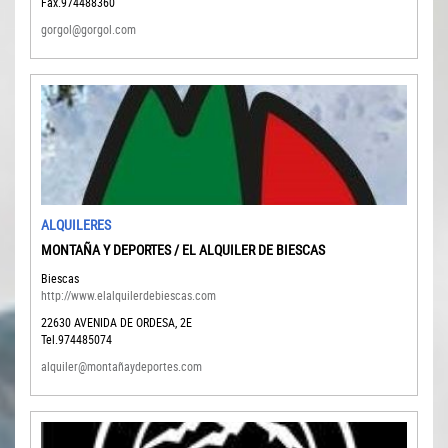
Fax.974488360
gorgol@gorgol.com
ALQUILERES
MONTAÑA Y DEPORTES / EL ALQUILER DE BIESCAS
Biescas
http://www.elalquilerdebiescas.com
22630
AVENIDA DE ORDESA, 2E
Tel.974485074
alquiler@montañaydeportes.com