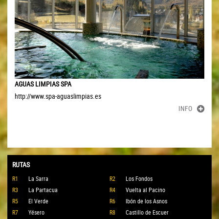
AGUAS LIMPIAS SPA
http://www.spa-aguaslimpias.es
INFO
RUTAS
R1
La Sarra
R2
Los Fondos
R3
La Partacua
R4
Vuelta al Pacino
R5
El Verde
R6
Ibón de los Asnos
R7
Yésero
R8
Castillo de Escuer