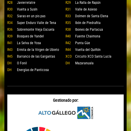
R28
Javierrelatre
R29
La Ralla de Rapún
R30
Vuelta a Susín
R31
Valle de Asieso
R32
Siaras en un pis pas
R33
Dolmen de Santa Elena
R34
Super Enduro Valle de Tena
R35
Ibón de Piedrafita
R36
Sobremonte Vieja Escuela
R38
Ibones de Partacua
R39
Bosques de Yandel
R40
Fuente Chaimona
R41
La Selva de Yosa
R42
Punta Güe
R43
Ermita de la Virgen de Ubieto
R44
Vuelta del Quiñón
R45
Barranco de las Gargantas
XCO
Circuito XCO Santa Lucía
DH
O Fonil
DH
Mazaranuala
DH
Energías de Panticosa
Gestionado por: