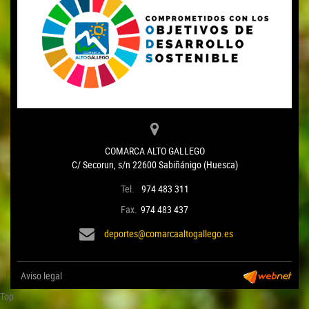
COMARCA ALTO GALLEGO
C/ Secorun, s/n 22600 Sabiñánigo (Huesca)
Tel.
974 483 311
Fax.
974 483 437
deportes@comarcaaltogallego.es
Aviso legal
Top