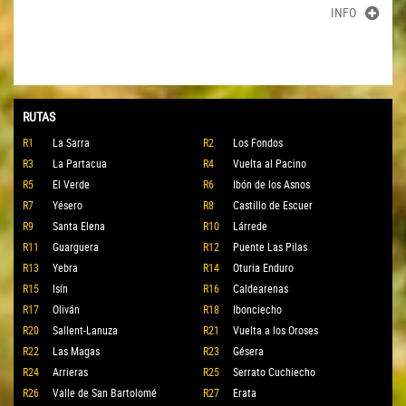
INFO
RUTAS
R1
La Sarra
R2
Los Fondos
R3
La Partacua
R4
Vuelta al Pacino
R5
El Verde
R6
Ibón de los Asnos
R7
Yésero
R8
Castillo de Escuer
R9
Santa Elena
R10
Lárrede
R11
Guarguera
R12
Puente Las Pilas
R13
Yebra
R14
Oturia Enduro
R15
Isín
R16
Caldearenas
R17
Oliván
R18
Ibonciecho
R20
Sallent-Lanuza
R21
Vuelta a los Oroses
R22
Las Magas
R23
Gésera
R24
Arrieras
R25
Serrato Cuchiecho
R26
Valle de San Bartolomé
R27
Erata