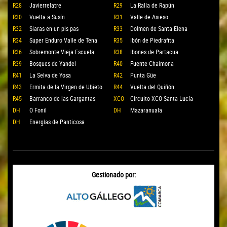
R28
Javierrelatre
R29
La Ralla de Rapún
R30
Vuelta a Susín
R31
Valle de Asieso
R32
Siaras en un pis pas
R33
Dolmen de Santa Elena
R34
Super Enduro Valle de Tena
R35
Ibón de Piedrafita
R36
Sobremonte Vieja Escuela
R38
Ibones de Partacua
R39
Bosques de Yandel
R40
Fuente Chaimona
R41
La Selva de Yosa
R42
Punta Güe
R43
Ermita de la Virgen de Ubieto
R44
Vuelta del Quiñón
R45
Barranco de las Gargantas
XCO
Circuito XCO Santa Lucía
DH
O Fonil
DH
Mazaranuala
DH
Energías de Panticosa
Gestionado por: