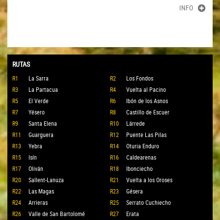
INFO
RUTAS
R1
La Sarra
R2
Los Fondos
R3
La Partacua
R4
Vuelta al Pacino
R5
El Verde
R6
Ibón de los Asnos
R7
Yésero
R8
Castillo de Escuer
R9
Santa Elena
R10
Lárrede
R11
Guarguera
R12
Puente Las Pilas
R13
Yebra
R14
Oturia Enduro
R15
Isín
R16
Caldearenas
R17
Oliván
R18
Ibonciecho
R20
Sallent-Lanuza
R21
Vuelta a los Oroses
R22
Las Magas
R23
Gésera
R24
Arrieras
R25
Serrato Cuchiecho
R26
Valle de San Bartolomé
R27
Erata