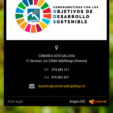
COMARCA ALTO GALLEGO
C/ Secorun, s/n 22600 Sabiñánigo (Huesca)
Tel.
974 483 311
Fax.
974 483 437
deportes@comarcaaltogallego.es
Aviso legal
Aragon XXI
Top