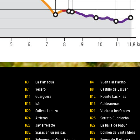
R3
La Partacua
R4
Vuelta al Pacino
R7
Yésero
R8
Castillo de Escuer
R11
Guarguera
R12
Puente Las Pilas
R15
Isín
R16
Caldearenas
R20
Sallent-Lanuza
R21
Vuelta a los Oroses
R24
Arrieras
R25
Serrato Cuchiecho
R28
Javierrelatre
R29
La Ralla de Rapún
R32
Siaras en un pis pas
R33
Dolmen de Santa Elena
R36
Sobremonte Vieja Escuela
R38
Ibones de Partacua