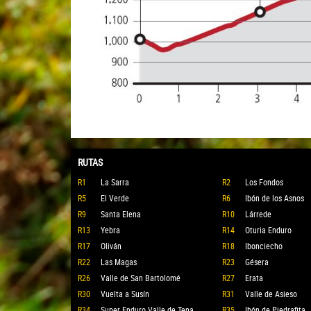
RUTAS
R1
La Sarra
R2
Los Fondos
R5
El Verde
R6
Ibón de los Asnos
R9
Santa Elena
R10
Lárrede
R13
Yebra
R14
Oturia Enduro
R17
Oliván
R18
Ibonciecho
R22
Las Magas
R23
Gésera
R26
Valle de San Bartolomé
R27
Erata
R30
Vuelta a Susín
R31
Valle de Asieso
R34
Super Enduro Valle de Tena
R35
Ibón de Piedrafita