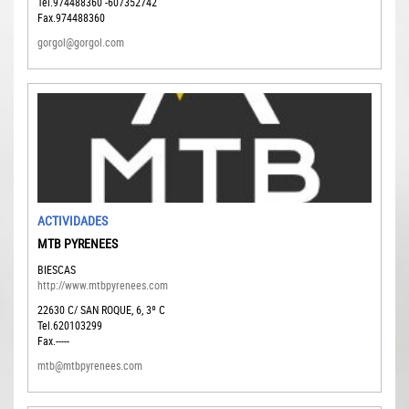
Tel.974488360 -607352742
Fax.974488360
gorgol@gorgol.com
ACTIVIDADES
MTB PYRENEES
BIESCAS
http://www.mtbpyrenees.com
22630
C/ SAN ROQUE, 6, 3º C
Tel.620103299
Fax.-----
mtb@mtbpyrenees.com