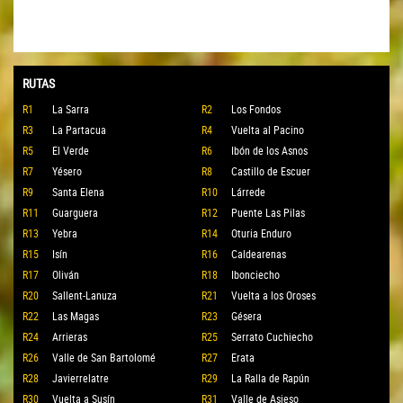
RUTAS
R1
La Sarra
R2
Los Fondos
R3
La Partacua
R4
Vuelta al Pacino
R5
El Verde
R6
Ibón de los Asnos
R7
Yésero
R8
Castillo de Escuer
R9
Santa Elena
R10
Lárrede
R11
Guarguera
R12
Puente Las Pilas
R13
Yebra
R14
Oturia Enduro
R15
Isín
R16
Caldearenas
R17
Oliván
R18
Ibonciecho
R20
Sallent-Lanuza
R21
Vuelta a los Oroses
R22
Las Magas
R23
Gésera
R24
Arrieras
R25
Serrato Cuchiecho
R26
Valle de San Bartolomé
R27
Erata
R28
Javierrelatre
R29
La Ralla de Rapún
R30
Vuelta a Susín
R31
Valle de Asieso