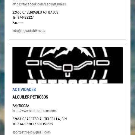
https://facebook.com/Laguartabikes
22660
C/ SERRABLO, 63, BAJOS
Tel.974482227
Fax.-----
info@laguartabikes.es
ACTIVIDADES
ALQUILER PETROSOS
PANTICOSA
http://www.sportpetrosos.com
22661
C/ ACCESO AL TELESILLA, S/N
Tel.634236283 / 630350665
sportpetrosos@gmail.com