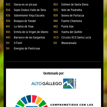
R32
Siaras en un pis pas
R33
Dolmen de Santa Elena
R34
Super Enduro Valle de Tena
R35
Ibón de Piedrafita
R36
Sobremonte Vieja Escuela
R38
Ibones de Partacua
R39
Bosques de Yandel
R40
Fuente Chaimona
R41
La Selva de Yosa
R42
Punta Güe
R43
Ermita de la Virgen de Ubieto
R44
Vuelta del Quiñón
R45
Barranco de las Gargantas
XCO
Circuito XCO Santa Lucía
DH
O Fonil
DH
Mazaranuala
DH
Energías de Panticosa
Gestionado por: