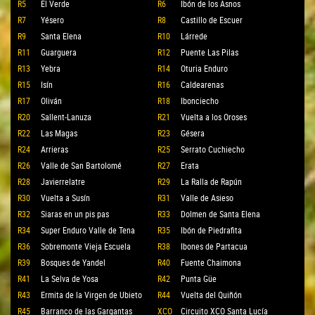
R5
El Verde
R6
Ibón de los Asnos
R7
Yésero
R8
Castillo de Escuer
R9
Santa Elena
R10
Lárrede
R11
Guarguera
R12
Puente Las Pilas
R13
Yebra
R14
Oturia Enduro
R15
Isín
R16
Caldearenas
R17
Oliván
R18
Ibonciecho
R20
Sallent-Lanuza
R21
Vuelta a los Oroses
R22
Las Magas
R23
Gésera
R24
Arrieras
R25
Serrato Cuchiecho
R26
Valle de San Bartolomé
R27
Erata
R28
Javierrelatre
R29
La Ralla de Rapún
R30
Vuelta a Susín
R31
Valle de Asieso
R32
Siaras en un pis pas
R33
Dolmen de Santa Elena
R34
Super Enduro Valle de Tena
R35
Ibón de Piedrafita
R36
Sobremonte Vieja Escuela
R38
Ibones de Partacua
R39
Bosques de Yandel
R40
Fuente Chaimona
R41
La Selva de Yosa
R42
Punta Güe
R43
Ermita de la Virgen de Ubieto
R44
Vuelta del Quiñón
R45
Barranco de las Gargantas
XCO
Circuito XCO Santa Lucía