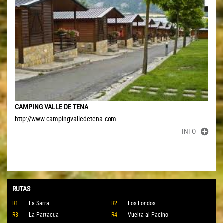
CAMPING VALLE DE TENA
http://www.campingvalledetena.com
INFO
RUTAS
R1
La Sarra
R2
Los Fondos
R3
La Partacua
R4
Vuelta al Pacino