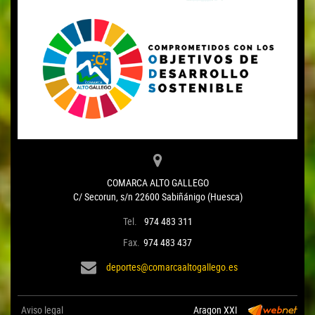
COMARCA ALTO GALLEGO
C/ Secorun, s/n 22600 Sabiñánigo (Huesca)
Tel.
974 483 311
Fax.
974 483 437
deportes@comarcaaltogallego.es
Aviso legal
Aragon XXI