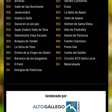
R24
Arrieras
R25
Serrato Cuchiecho
R26
Valle de San Bartolomé
R27
Erata
R28
Javierrelatre
R29
La Ralla de Rapún
R30
Vuelta a Susín
R31
Valle de Asieso
R32
Siaras en un pis pas
R33
Dolmen de Santa Elena
R34
Super Enduro Valle de Tena
R35
Ibón de Piedrafita
R36
Sobremonte Vieja Escuela
R38
Ibones de Partacua
R39
Bosques de Yandel
R40
Fuente Chaimona
R41
La Selva de Yosa
R42
Punta Güe
R43
Ermita de la Virgen de Ubieto
R44
Vuelta del Quiñón
R45
Barranco de las Gargantas
XCO
Circuito XCO Santa Lucía
DH
O Fonil
DH
Mazaranuala
DH
Energías de Panticosa
Gestionado por: