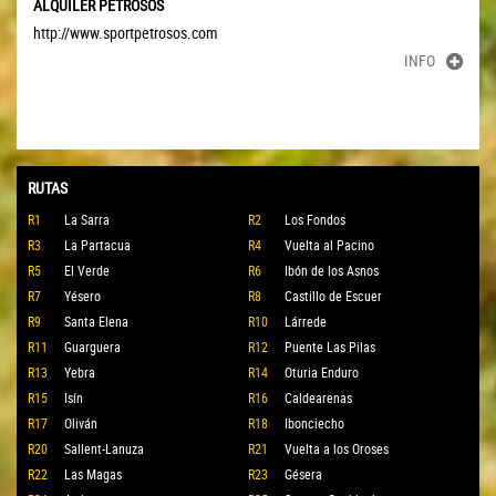
ALQUILER PETROSOS
http://www.sportpetrosos.com
INFO
RUTAS
R1
La Sarra
R2
Los Fondos
R3
La Partacua
R4
Vuelta al Pacino
R5
El Verde
R6
Ibón de los Asnos
R7
Yésero
R8
Castillo de Escuer
R9
Santa Elena
R10
Lárrede
R11
Guarguera
R12
Puente Las Pilas
R13
Yebra
R14
Oturia Enduro
R15
Isín
R16
Caldearenas
R17
Oliván
R18
Ibonciecho
R20
Sallent-Lanuza
R21
Vuelta a los Oroses
R22
Las Magas
R23
Gésera