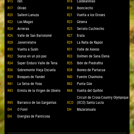
R15
Isín
R16
Caldearenas
R17
Oliván
R18
Ibonciecho
R20
Sallent-Lanuza
R21
Vuelta a los Oroses
R22
Las Magas
R23
Gésera
R24
Arrieras
R25
Serrato Cuchiecho
R26
Valle de San Bartolomé
R27
Erata
R28
Javierrelatre
R29
La Ralla de Rapún
R30
Vuelta a Susín
R31
Valle de Asieso
R32
Siaras en un pis pas
R33
Dolmen de Sana Elena
R34
Super Enduro Valle de Tena
R35
Ibón de Piedrafita
R36
Sobremonte Vieja Escuela
R38
Ibones de Partacua
R39
Bosques de Yandel
R40
Fuente Chaimona
R41
La Selva de Yosa
R42
Punta Güe
R43
Ermita de la Virgen de Ubieto
R44
Vuelta del Quiñón
Circuit de Cross-Country Olympique
R45
Barranco de las Gargantas
XCO
(XCO) Santa Lucía
DH
O Fonil
DH
Mazaranuala
DH
Energías de Panticosa