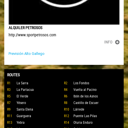
ALQUILER PETROSOS
http://www.sportpetrosos.com
INFO
Previsión Alto Gallego
ROUTES
R1
La Sarra
R2
Los Fondos
R3
La Partacua
R4
Vuelta al Pacino
R5
El Verde
R6
Ibón de los Asnos
R7
Yésero
R8
Castillo de Escuer
R9
Santa Elena
R10
Lárrede
R11
Guarguera
R12
Puente Las Pilas
R13
Yebra
R14
Oturia Enduro