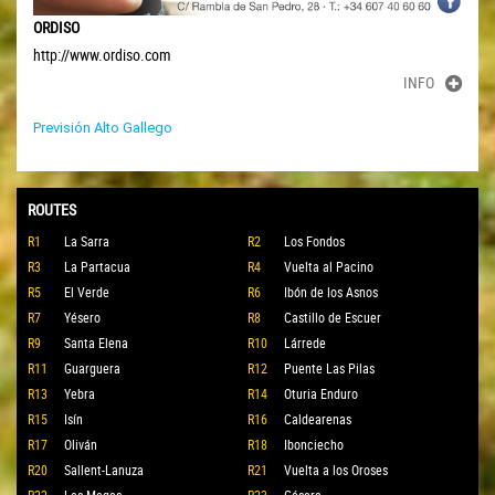
ORDISO
http://www.ordiso.com
INFO
Previsión Alto Gallego
ROUTES
R1
La Sarra
R2
Los Fondos
R3
La Partacua
R4
Vuelta al Pacino
R5
El Verde
R6
Ibón de los Asnos
R7
Yésero
R8
Castillo de Escuer
R9
Santa Elena
R10
Lárrede
R11
Guarguera
R12
Puente Las Pilas
R13
Yebra
R14
Oturia Enduro
R15
Isín
R16
Caldearenas
R17
Oliván
R18
Ibonciecho
R20
Sallent-Lanuza
R21
Vuelta a los Oroses
R22
Las Magas
R23
Gésera