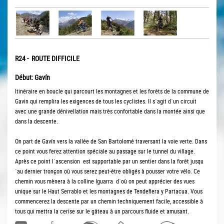
R24 - ROUTE DIFFICILE
Début: Gavín
Itinéraire en boucle qui parcourt les montagnes et les forêts de la commune de
Gavin qui remplira les exigences de tous les cyclistes. Il s´agit d´un circuit
avec une grande dénivellation mais très confortable dans la montée ainsi que
dans la descente.
On part de Gavín vers la vallée de San Bartolomé traversant la voie verte. Dans
ce point vous ferez attention spéciale au passage sur le tunnel du village.
Après ce point l´ascension est supportable par un sentier dans la forêt jusqu
´au dernier tronçon où vous serez peut-être obligés à pousser votre vélo. Ce
chemin vous mènera à la colline Iguarra d´où on peut apprécier des vues
unique sur le Haut Serrablo et les montagnes de Tendeñera y Partacua.
Vous
commencerez la descente par un chemin techniquement facile, accessible à
tous qui mettra la cerise sur le gâteau à un parcours fluide et amusant.