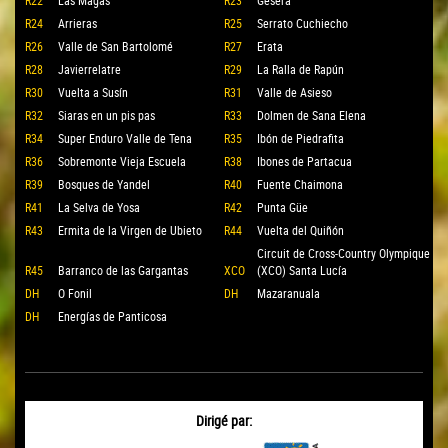
R24
Arrieras
R25
Serrato Cuchiecho
R26
Valle de San Bartolomé
R27
Erata
R28
Javierrelatre
R29
La Ralla de Rapún
R30
Vuelta a Susín
R31
Valle de Asieso
R32
Siaras en un pis pas
R33
Dolmen de Sana Elena
R34
Super Enduro Valle de Tena
R35
Ibón de Piedrafita
R36
Sobremonte Vieja Escuela
R38
Ibones de Partacua
R39
Bosques de Yandel
R40
Fuente Chaimona
R41
La Selva de Yosa
R42
Punta Güe
R43
Ermita de la Virgen de Ubieto
R44
Vuelta del Quiñón
Circuit de Cross-Country Olympique
R45
Barranco de las Gargantas
XCO
(XCO) Santa Lucía
DH
O Fonil
DH
Mazaranuala
DH
Energías de Panticosa
Dirigé par: