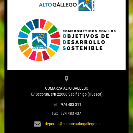
COMARCA ALTO GALLEGO
C/ Secorun, s/n 22600 Sabiñánigo (Huesca)
Tel.
974 483 311
Fax.
974 483 437
deportes@comarcaaltogallego.es