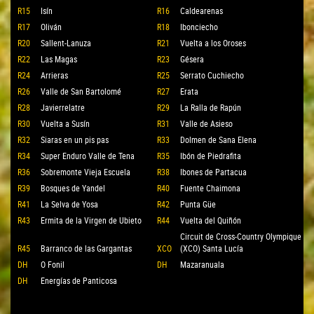
R15
Isín
R16
Caldearenas
R17
Oliván
R18
Ibonciecho
R20
Sallent-Lanuza
R21
Vuelta a los Oroses
R22
Las Magas
R23
Gésera
R24
Arrieras
R25
Serrato Cuchiecho
R26
Valle de San Bartolomé
R27
Erata
R28
Javierrelatre
R29
La Ralla de Rapún
R30
Vuelta a Susín
R31
Valle de Asieso
R32
Siaras en un pis pas
R33
Dolmen de Sana Elena
R34
Super Enduro Valle de Tena
R35
Ibón de Piedrafita
R36
Sobremonte Vieja Escuela
R38
Ibones de Partacua
R39
Bosques de Yandel
R40
Fuente Chaimona
R41
La Selva de Yosa
R42
Punta Güe
R43
Ermita de la Virgen de Ubieto
R44
Vuelta del Quiñón
Circuit de Cross-Country Olympique
R45
Barranco de las Gargantas
XCO
(XCO) Santa Lucía
DH
O Fonil
DH
Mazaranuala
DH
Energías de Panticosa