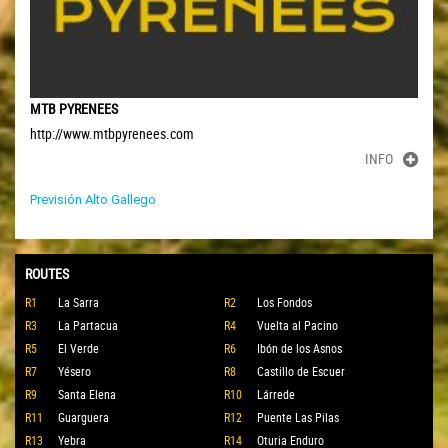
MTB PYRENEES
http://www.mtbpyrenees.com
INFO
Previsión Alto Gallego
ROUTES
R1
La Sarra
R2
Los Fondos
R3
La Partacua
R4
Vuelta al Pacino
R5
El Verde
R6
Ibón de los Asnos
R7
Yésero
R8
Castillo de Escuer
R9
Santa Elena
R10
Lárrede
R11
Guarguera
R12
Puente Las Pilas
R13
Yebra
R14
Oturia Enduro