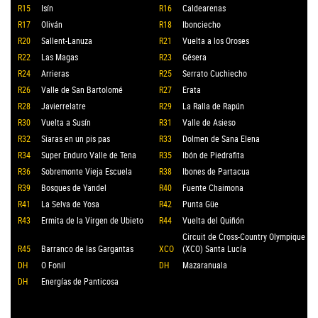
R15
Isín
R16
Caldearenas
R17
Oliván
R18
Ibonciecho
R20
Sallent-Lanuza
R21
Vuelta a los Oroses
R22
Las Magas
R23
Gésera
R24
Arrieras
R25
Serrato Cuchiecho
R26
Valle de San Bartolomé
R27
Erata
R28
Javierrelatre
R29
La Ralla de Rapún
R30
Vuelta a Susín
R31
Valle de Asieso
R32
Siaras en un pis pas
R33
Dolmen de Sana Elena
R34
Super Enduro Valle de Tena
R35
Ibón de Piedrafita
R36
Sobremonte Vieja Escuela
R38
Ibones de Partacua
R39
Bosques de Yandel
R40
Fuente Chaimona
R41
La Selva de Yosa
R42
Punta Güe
R43
Ermita de la Virgen de Ubieto
R44
Vuelta del Quiñón
Circuit de Cross-Country Olympique
R45
Barranco de las Gargantas
XCO
(XCO) Santa Lucía
DH
O Fonil
DH
Mazaranuala
DH
Energías de Panticosa