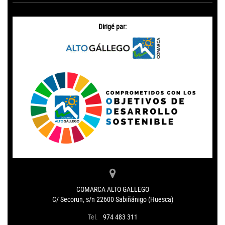
Dirigé par:
COMARCA ALTO GALLEGO
C/ Secorun, s/n 22600 Sabiñánigo (Huesca)
Tel.
974 483 311