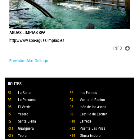
AGUAS LIMPIAS SPA
http://www.spa-aguaslimpias.es
INFO
Previsión Alto Gallego
ROUTES
R1
La Sarra
R2
Los Fondos
R3
La Partacua
R4
Vuelta al Pacino
R5
El Verde
R6
Ibón de los Asnos
R7
Yésero
R8
Castillo de Escuer
R9
Santa Elena
R10
Lárrede
R11
Guarguera
R12
Puente Las Pilas
R13
Yebra
R14
Oturia Enduro