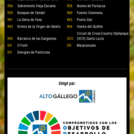
R36
Sobremonte Vieja Escuela
R38
Ibones de Partacua
R39
Bosques de Yandel
R40
Fuente Chaimona
R41
La Selva de Yosa
R42
Punta Güe
R43
Ermita de la Virgen de Ubieto
R44
Vuelta del Quiñón
Circuit de Cross-Country Olympique
R45
Barranco de las Gargantas
XCO
(XCO) Santa Lucía
DH
O Fonil
DH
Mazaranuala
DH
Energías de Panticosa
Dirigé par: