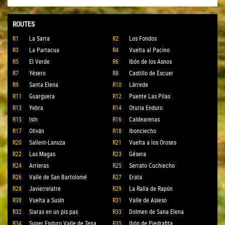
ROUTES
R1
La Sarra
R2
Los Fondos
R3
La Partacua
R4
Vuelta al Pacino
R5
El Verde
R6
Ibón de los Asnos
R7
Yésero
R8
Castillo de Escuer
R9
Santa Elena
R10
Lárrede
R11
Guarguera
R12
Puente Las Pilas
R13
Yebra
R14
Oturia Enduro
R15
Isín
R16
Caldearenas
R17
Oliván
R18
Ibonciecho
R20
Sallent-Lanuza
R21
Vuelta a los Oroses
R22
Las Magas
R23
Gésera
R24
Arrieras
R25
Serrato Cuchiecho
R26
Valle de San Bartolomé
R27
Erata
R28
Javierrelatre
R29
La Ralla de Rapún
R30
Vuelta a Susín
R31
Valle de Asieso
R32
Siaras en un pis pas
R33
Dolmen de Sana Elena
R34
Super Enduro Valle de Tena
R35
Ibón de Piedrafita