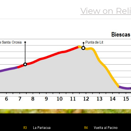
R3
La Partacua
R4
Vuelta al Pacino