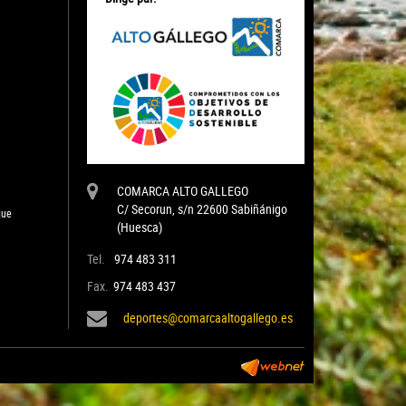
COMARCA ALTO GALLEGO
C/ Secorun, s/n 22600 Sabiñánigo
que
(Huesca)
Tel.
974 483 311
Fax.
974 483 437
deportes@comarcaaltogallego.es