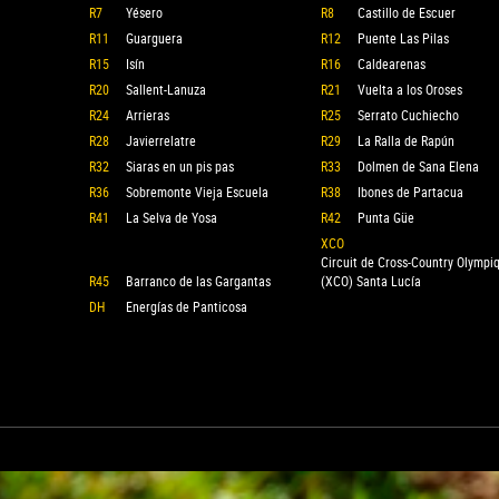
R7
Yésero
R8
Castillo de Escuer
R11
Guarguera
R12
Puente Las Pilas
R15
Isín
R16
Caldearenas
R20
Sallent-Lanuza
R21
Vuelta a los Oroses
R24
Arrieras
R25
Serrato Cuchiecho
R28
Javierrelatre
R29
La Ralla de Rapún
R32
Siaras en un pis pas
R33
Dolmen de Sana Elena
R36
Sobremonte Vieja Escuela
R38
Ibones de Partacua
R41
La Selva de Yosa
R42
Punta Güe
XCO
Circuit de Cross-Country Olympi
R45
Barranco de las Gargantas
(XCO) Santa Lucía
DH
Energías de Panticosa