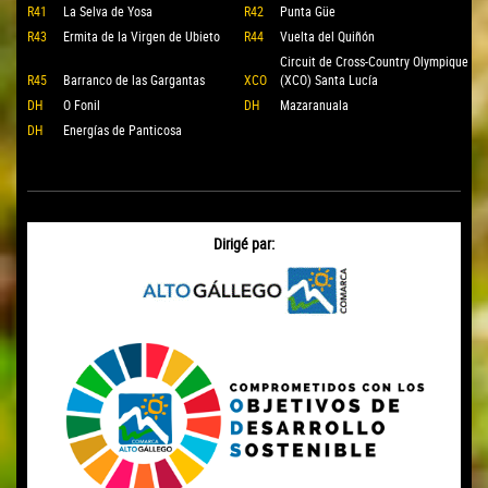
R41
La Selva de Yosa
R42
Punta Güe
R43
Ermita de la Virgen de Ubieto
R44
Vuelta del Quiñón
Circuit de Cross-Country Olympique
R45
Barranco de las Gargantas
XCO
(XCO) Santa Lucía
DH
O Fonil
DH
Mazaranuala
DH
Energías de Panticosa
Dirigé par: