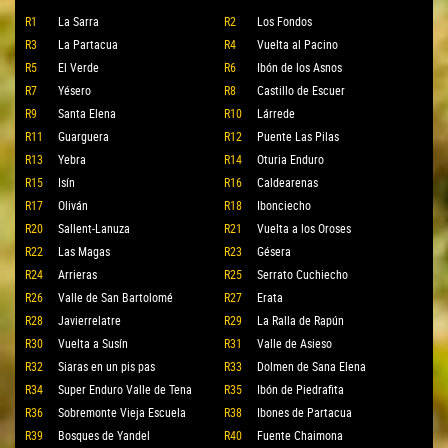
R1
La Sarra
R2
Los Fondos
R3
La Partacua
R4
Vuelta al Pacino
R5
El Verde
R6
Ibón de los Asnos
R7
Yésero
R8
Castillo de Escuer
R9
Santa Elena
R10
Lárrede
R11
Guarguera
R12
Puente Las Pilas
R13
Yebra
R14
Oturia Enduro
R15
Isín
R16
Caldearenas
R17
Oliván
R18
Ibonciecho
R20
Sallent-Lanuza
R21
Vuelta a los Oroses
R22
Las Magas
R23
Gésera
R24
Arrieras
R25
Serrato Cuchiecho
R26
Valle de San Bartolomé
R27
Erata
R28
Javierrelatre
R29
La Ralla de Rapún
R30
Vuelta a Susín
R31
Valle de Asieso
R32
Siaras en un pis pas
R33
Dolmen de Sana Elena
R34
Super Enduro Valle de Tena
R35
Ibón de Piedrafita
R36
Sobremonte Vieja Escuela
R38
Ibones de Partacua
R39
Bosques de Yandel
R40
Fuente Chaimona